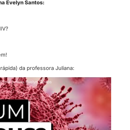
na Evelyn Santos:
HIV?
em!
rápida) da professora Juliana:
Profe Juliana Evelyn Santos