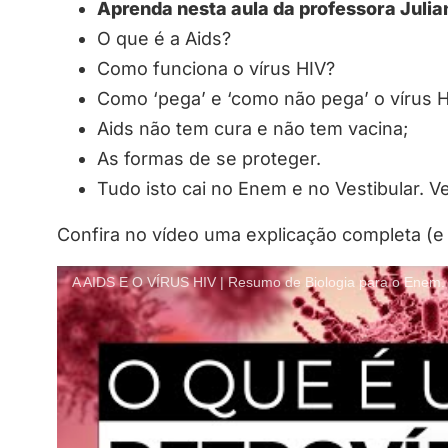
Aprenda nesta aula da professora Julia
O que é a Aids?
Como funciona o vírus HIV?
Como ‘pega’ e ‘como não pega’ o vírus 
Aids não tem cura e não tem vacina;
As formas de se proteger.
Tudo isto cai no Enem e no Vestibular. V
Confira no vídeo uma explicação completa (e 
A AIDS E O VÍRUS HIV | Resumo de Biologia para o Enem. 