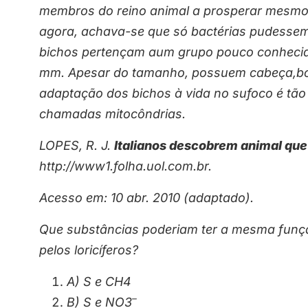
membros do reino animal a prosperar mesmo d
agora, achava-se que só bactérias pudessem 
bichos pertençam aum grupo pouco conhecido,
mm. Apesar do tamanho, possuem cabeça,boc
adaptação dos bichos à vida no sufoco é tã
chamadas mitocôndrias.
LOPES, R. J.
Italianos descobrem animal qu
http://www1.folha.uol.com.br.
Acesso em: 10 abr. 2010 (adaptado).
Que substâncias poderiam ter a mesma função
pelos loricíferos?
A) S e CH4
–
B) S e NO3