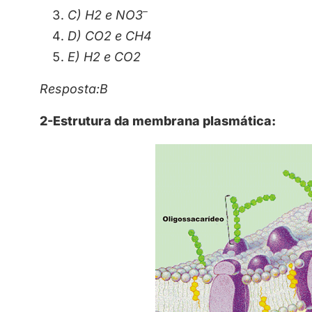
–
C) H2 e NO3
D) CO2 e CH4
E) H2 e CO2
Resposta:B
2-Estrutura da membrana plasmática: