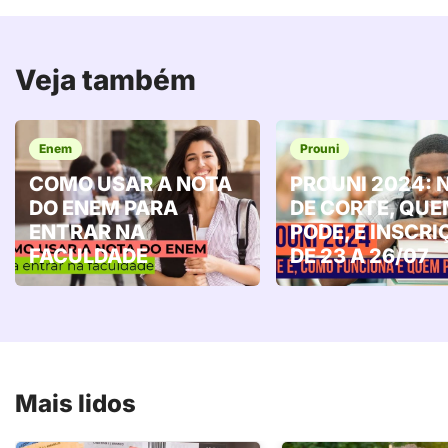
Veja também
Enem
Prouni
COMO USAR A NOTA
PROUNI 2024: 
DO ENEM PARA
DE CORTE, QU
ENTRAR NA
PODE, E INSCRI
FACULDADE
DE 23 A 26/07
Mais lidos