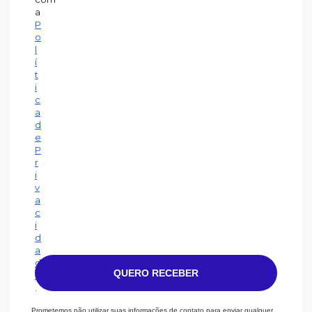
a
P
o
l
í
t
i
c
a
d
e
P
r
i
v
a
c
i
d
a
d
QUERO RECEBER
e
.
Prometemos não utilizar suas informações de contato para enviar qualquer