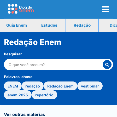
Guia Enem
Estudos
Redação
Dic
Redação Enem
Pesquisar
Palavras-chave
ENEM
redação
Redação Enem
vestibular
enem 2025
repertório
Ver outras matérias