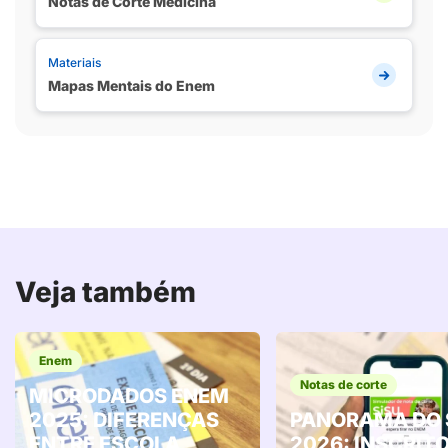
Notas de Corte Medicina
Materiais
Mapas Mentais do Enem
Veja também
Enem
Notas de corte
MICRODADOS ENEM
2025: DIFERENÇAS
PANORAMA DO 
ENTRE ESCOLA
2026: INSCRITO