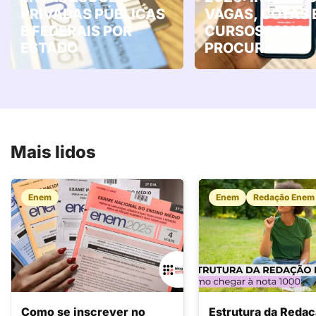
PRIVADAS PÚBLICAS
VAGAS, COTAS 
E FEDERAIS POR
CURSOS MAIS
ESTADO
PROCURADOS
Mais lidos
Enem
Enem
Redação Enem
Como se inscrever no
Estrutura da Reda