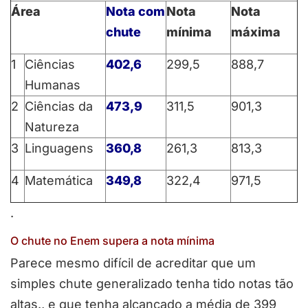
Área
Nota com
Nota
Nota
chute
mínima
máxima
1
Ciências
402,6
299,5
888,7
Humanas
2
Ciências da
473,9
311,5
901,3
Natureza
3
Linguagens
360,8
261,3
813,3
4
Matemática
349,8
322,4
971,5
.
O chute no Enem supera a nota mínima
Parece mesmo difícil de acreditar que um
simples chute generalizado tenha tido notas tão
altas., e que tenha alcançado a média de 399