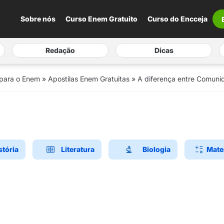
Sobre nós
Curso Enem Gratuito
Curso do Encceja
Redação
Dicas
 para o Enem
»
Apostilas Enem Gratuitas
»
A diferença entre Comuni
stória
Literatura
Biologia
Mate