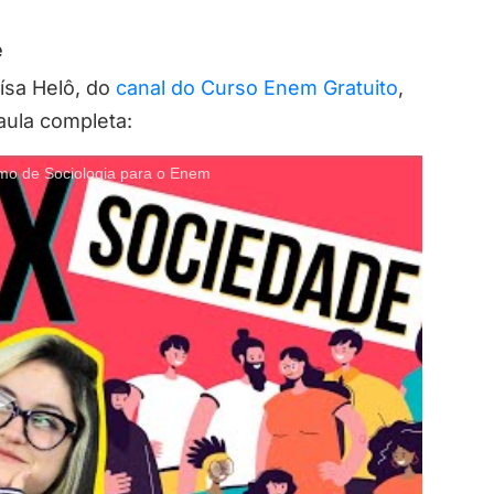
e
ísa Helô, do
canal do Curso Enem Gratuito
,
aula completa:
de Sociologia para o Enem