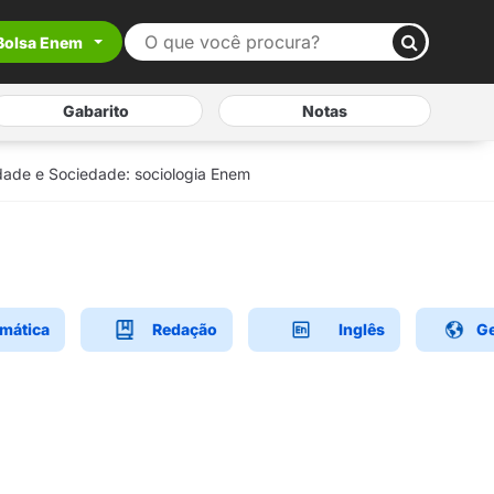
Bolsa Enem
Gabarito
Notas
dade e Sociedade: sociologia Enem
mática
Redação
Inglês
Ge