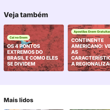
Veja também
Apostilas Enem Gratuita
Cai no Enem
CONTINENTE
OS 4 PONTOS
AMERICANO: V
EXTREMOS DO
AS
BRASIL E COMO ELES
CARACTERÍSTI
SE DIVIDEM
A REGIONALIZ
Mais lidos