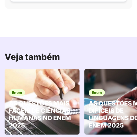
Veja também
Enem
Enem
AS QUESTÕES MAIS
AS QUESTÕES 
FÁCEIS DE CIÊNCIAS
DIFÍCEIS DE
HUMANAS NO ENEM
LINGUAGENS D
2025
ENEM 2025