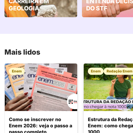
CARREIRA EM
ENTENDA DECI
GEOLOGIA
DO STF
Mais lidos
Enem
Enem
Redação Enem
Como se inscrever no
Estrutura da Reda
Enem 2026: veja o passo a
Enem: como chegar
passo completo
1000