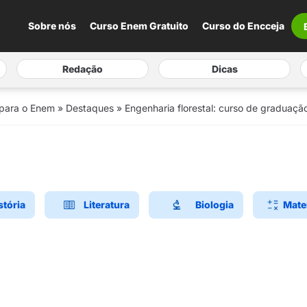
Sobre nós
Curso Enem Gratuito
Curso do Encceja
Redação
Dicas
 para o Enem
»
Destaques
»
Engenharia florestal: curso de graduaçã
stória
Literatura
Biologia
Mate