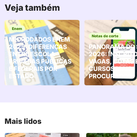
Veja também
Enem
Notas de corte
MICRODADOS ENEM
2025: DIFERENÇAS
PANORAMA DO 
ENTRE ESCOLA
2026: INSCRITO
PRIVADAS PÚBLICAS
VAGAS, COTAS 
E FEDERAIS POR
CURSOS MAIS
ESTADO
PROCURADOS
Mais lidos