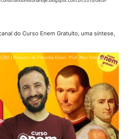
//construindohistoriahoje.blogspot.com.br/2015/08/a-
canal do Curso Enem Gratuito, uma síntese,
 Resumo de Filosofia Enem. Prof. Alan Ghedini