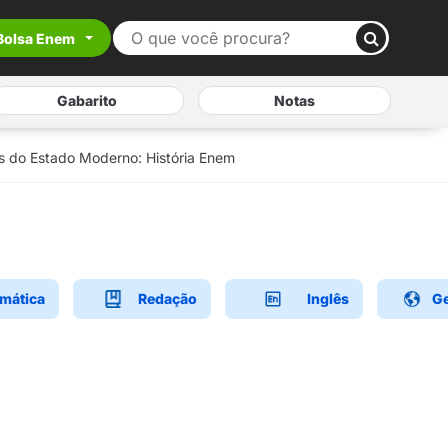
Bolsa Enem
Gabarito
Notas
s do Estado Moderno: História Enem
mática
Redação
Inglês
Ge