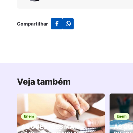
Compartilhar
Veja também
Enem
Enem
AS QUESTÕES MAIS
AS QU