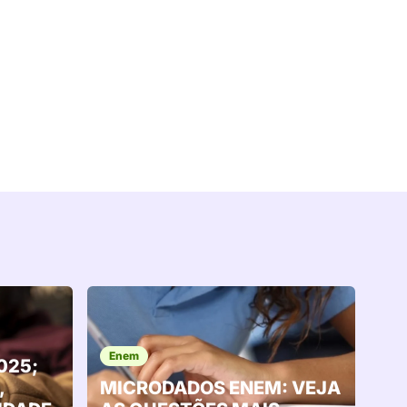
Enem
025;
,
MICRODADOS ENEM: VEJA