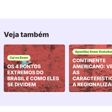
Veja também
Apostilas Enem Gratuita
Cai no Enem
CONTINENTE
OS 4 PONTOS
AMERICANO: V
EXTREMOS DO
AS
BRASIL E COMO ELES
CARACTERÍSTI
SE DIVIDEM
A REGIONALIZ