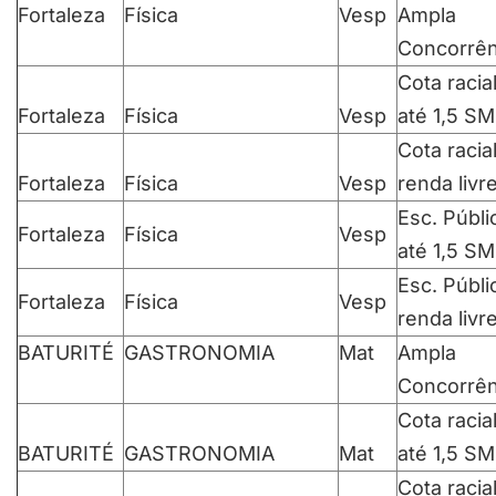
Fortaleza
Física
Vesp
Ampla
Concorrên
Cota racia
Fortaleza
Física
Vesp
até 1,5 SM
Cota racia
Fortaleza
Física
Vesp
renda livr
Esc. Públi
Fortaleza
Física
Vesp
até 1,5 SM
Esc. Públi
Fortaleza
Física
Vesp
renda livr
BATURITÉ
GASTRONOMIA
Mat
Ampla
Concorrên
Cota racia
BATURITÉ
GASTRONOMIA
Mat
até 1,5 SM
Cota racia