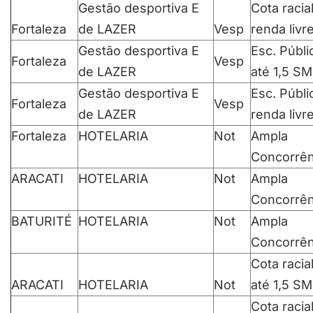
Gestão desportiva E
Cota racia
Fortaleza
de LAZER
Vesp
renda livr
Gestão desportiva E
Esc. Públi
Fortaleza
Vesp
de LAZER
até 1,5 SM
Gestão desportiva E
Esc. Públi
Fortaleza
Vesp
de LAZER
renda livr
Fortaleza
HOTELARIA
Not
Ampla
Concorrên
ARACATI
HOTELARIA
Not
Ampla
Concorrên
BATURITÉ
HOTELARIA
Not
Ampla
Concorrên
Cota racia
ARACATI
HOTELARIA
Not
até 1,5 SM
Cota racia