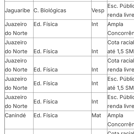
Esc. Públi
Jaguaribe
C. Biológicas
Vesp
renda livr
Juazeiro
Ed. Física
Int
Ampla
do Norte
Concorrên
Juazeiro
Cota racia
do Norte
Ed. Física
Int
até 1,5 SM
Juazeiro
Cota racia
do Norte
Ed. Física
Int
renda livr
Juazeiro
Esc. Públi
Ed. Física
Int
do Norte
até 1,5 SM
Juazeiro
Esc. Públi
Ed. Física
Int
do Norte
renda livr
Canindé
Ed. Física
Mat
Ampla
Concorrên
Cota racia