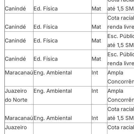
Canindé
Ed. Física
Mat
até 1,5 SM
Cota racia
Canindé
Ed. Física
Mat
renda livr
Esc. Públi
Canindé
Ed. Física
Mat
até 1,5 SM
Esc. Públi
Canindé
Ed. Física
Mat
renda livr
Maracanaú
Eng. Ambiental
Int
Ampla
Concorrên
Juazeiro
Eng. Ambiental
Int
Ampla
do Norte
Concorrên
Cota racia
Maracanaú
Eng. Ambiental
Int
até 1,5 SM
Juazeiro
Cota racia