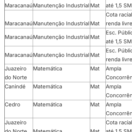
Maracanaú
Manutenção Industrial
Mat
até 1,5 SM
Cota racia
Maracanaú
Manutenção Industrial
Mat
renda livr
Esc. Públi
Maracanaú
Manutenção Industrial
Mat
até 1,5 SM
Esc. Públi
Maracanaú
Manutenção Industrial
Mat
renda livr
Juazeiro
Matemática
Mat
Ampla
do Norte
Concorrên
Canindé
Matemática
Mat
Ampla
Concorrên
Cedro
Matemática
Mat
Ampla
Concorrên
Juazeiro
Cota racia
do Norte
Matemática
Mat
até 1,5 SM