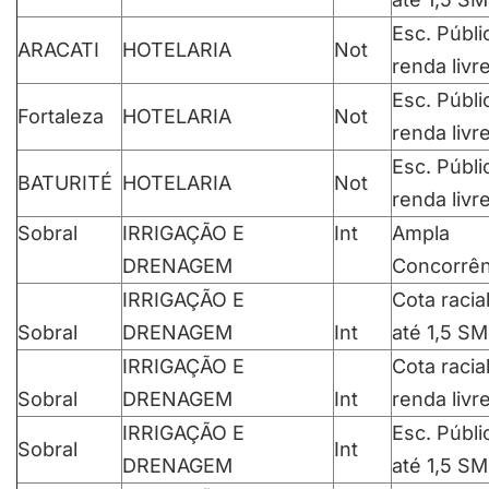
Esc. Públi
ARACATI
HOTELARIA
Not
renda livr
Esc. Públi
Fortaleza
HOTELARIA
Not
renda livr
Esc. Públi
BATURITÉ
HOTELARIA
Not
renda livr
Sobral
IRRIGAÇÃO E
Int
Ampla
DRENAGEM
Concorrên
IRRIGAÇÃO E
Cota racia
Sobral
DRENAGEM
Int
até 1,5 SM
IRRIGAÇÃO E
Cota racia
Sobral
DRENAGEM
Int
renda livr
IRRIGAÇÃO E
Esc. Públi
Sobral
Int
DRENAGEM
até 1,5 SM