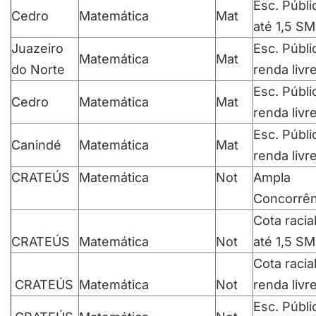
Esc. Públi
Cedro
Matemática
Mat
até 1,5 SM
Juazeiro
Esc. Públi
Matemática
Mat
do Norte
renda livr
Esc. Públi
Cedro
Matemática
Mat
renda livr
Esc. Públi
Canindé
Matemática
Mat
renda livr
CRATEÚS
Matemática
Not
Ampla
Concorrên
Cota racia
CRATEÚS
Matemática
Not
até 1,5 SM
Cota racia
CRATEÚS
Matemática
Not
renda livr
Esc. Públi