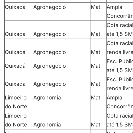
Quixadá
Agronegócio
Mat
Ampla
Concorrên
Cota racia
Quixadá
Agronegócio
Mat
até 1,5 SM
Cota racia
Quixadá
Agronegócio
Mat
renda livr
Esc. Públi
Quixadá
Agronegócio
Mat
até 1,5 SM
Esc. Públi
Quixadá
Agronegócio
Mat
renda livr
Limoeiro
Agronomia
Mat
Ampla
do Norte
Concorrên
Limoeiro
Cota racia
do Norte
Agronomia
Mat
até 1,5 SM