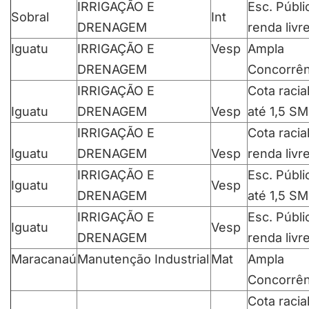
IRRIGAÇÃO E
Esc. Públi
Sobral
Int
DRENAGEM
renda livr
Iguatu
IRRIGAÇÃO E
Vesp
Ampla
DRENAGEM
Concorrên
IRRIGAÇÃO E
Cota racia
Iguatu
DRENAGEM
Vesp
até 1,5 SM
IRRIGAÇÃO E
Cota racia
Iguatu
DRENAGEM
Vesp
renda livr
IRRIGAÇÃO E
Esc. Públi
Iguatu
Vesp
DRENAGEM
até 1,5 SM
IRRIGAÇÃO E
Esc. Públi
Iguatu
Vesp
DRENAGEM
renda livr
Maracanaú
Manutenção Industrial
Mat
Ampla
Concorrên
Cota racia