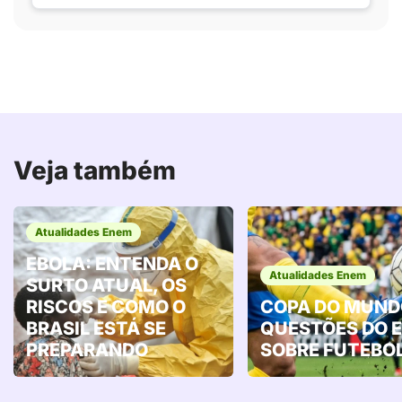
Veja também
Atualidades Enem
EBOLA: ENTENDA O
Atualidades Enem
SURTO ATUAL, OS
RISCOS E COMO O
COPA DO MUND
BRASIL ESTÁ SE
QUESTÕES DO 
PREPARANDO
SOBRE FUTEBO