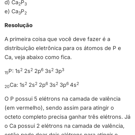
d) Ca
P
2
3
e) Ca
P
3
2
Resolução
A primeira coisa que você deve fazer é a
distribuição eletrônica para os átomos de P e
Ca, veja abaixo como fica.
2
2
6
2
3
P: 1s
2s
2p
3s
3p
15
2
2
6
2
6
2
Ca: 1s
2s
2p
3s
3p
4s
20
O P possui 5 elétrons na camada de valência
(em vermelho), sendo assim para atingir o
octeto completo precisa ganhar três elétrons. Já
o Ca possui 2 elétrons na camada de valência,
então pode doar dois elétrons para atingir o