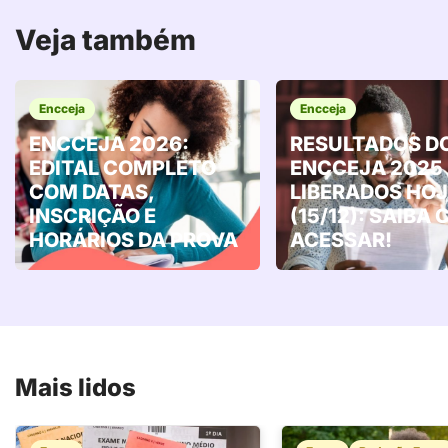
Veja também
Encceja
Encceja
ENCCEJA 2026:
RESULTADOS D
EDITAL COMPLETO
ENCCEJA 2025
COM DATAS,
LIBERADOS HOJ
INSCRIÇÃO E
(15/12): SAIBA
HORÁRIOS DA PROVA
ACESSAR!
Mais lidos