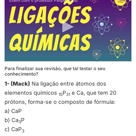
Enem com o professor Felipe Sobis
Para finalizar sua revisão, que tal testar o seu
conhecimento?
1- (Mack)
Na ligação entre átomos dos
elementos químicos
P
e Ca, que tem 20
15
31
prótons, forma-se o composto de fórmula:
a) CaP
b) Ca
P
3
c) CaP
3