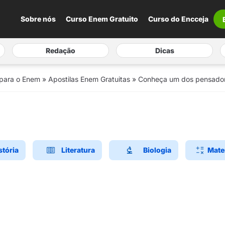
Sobre nós
Curso Enem Gratuito
Curso do Encceja
Redação
Dicas
 para o Enem
»
Apostilas Enem Gratuitas
»
Conheça um dos pensadore
stória
Literatura
Biologia
Mate