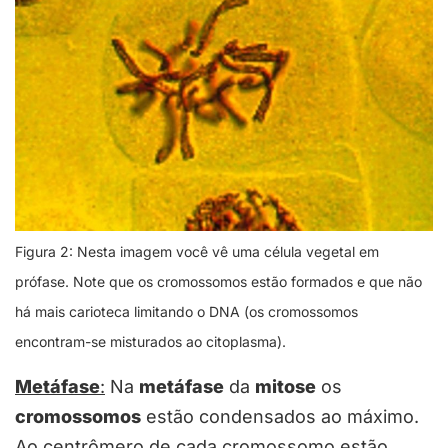
Figura 2: Nesta imagem você vê uma célula vegetal em
prófase. Note que os cromossomos estão formados e que não
há mais carioteca limitando o DNA (os cromossomos
encontram-se misturados ao citoplasma).
Metáfase
:
Na
metáfase
da
mitose
os
cromossomos
estão condensados ao máximo.
Ao centrômero de cada cromossomo estão