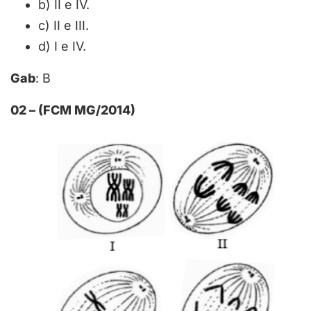
b) II e IV.
c) II e III.
d) I e IV.
Gab
: B
02 – (FCM MG/2014)