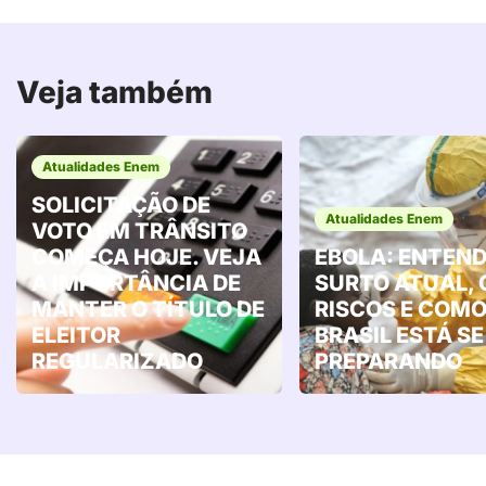
Veja também
Atualidades Enem
SOLICITAÇÃO DE
Atualidades Enem
VOTO EM TRÂNSITO
COMEÇA HOJE. VEJA
EBOLA: ENTEND
A IMPORTÂNCIA DE
SURTO ATUAL, 
MANTER O TÍTULO DE
RISCOS E COMO
ELEITOR
BRASIL ESTÁ SE
REGULARIZADO
PREPARANDO