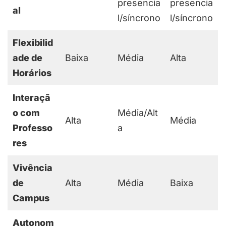
presencia
presencia
al
l/síncrono
l/síncrono
Flexibilid
ade de
Baixa
Média
Alta
Horários
Interaçã
o com
Média/Alt
Alta
Média
Professo
a
res
Vivência
de
Alta
Média
Baixa
Campus
Autonom