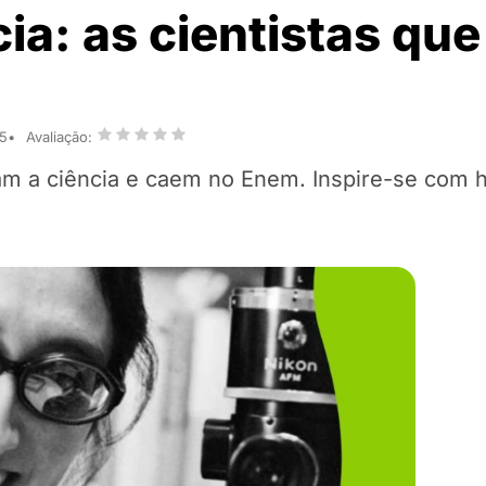
ia: as cientistas qu
25
Avaliação:
m a ciência e caem no Enem. Inspire-se com h