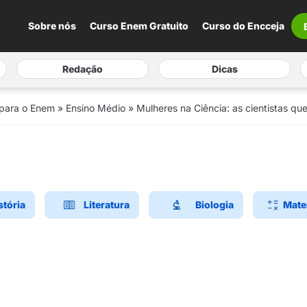
Sobre nós
Curso Enem Gratuito
Curso do Encceja
Redação
Dicas
 para o Enem
»
Ensino Médio
»
Mulheres na Ciência: as cientistas q
stória
Literatura
Biologia
Mate