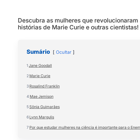
Descubra as mulheres que revolucionaram 
histórias de Marie Curie e outras cientistas!
Sumário
Ocultar
1
Jane Goodall
2
Marie Curie
3
Rosalind Franklin
4
Mae Jemison
5
Sônia Guimarães
6
Lynn Margulis
7
Por que estudar mulheres na ciência é importante para o Ene