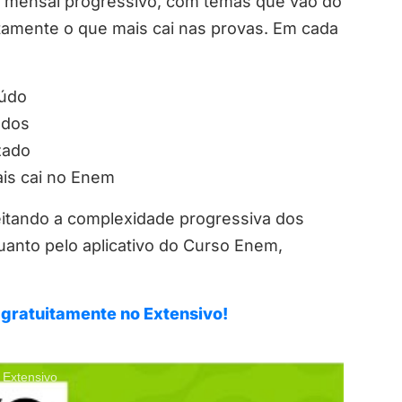
mensal progressivo, com temas que vão do
tamente o que mais cai nas provas. Em cada
údo
ados
zado
ais cai no Enem
eitando a complexidade progressiva dos
uanto pelo aplicativo do Curso Enem,
gratuitamente no Extensivo!
 Extensivo