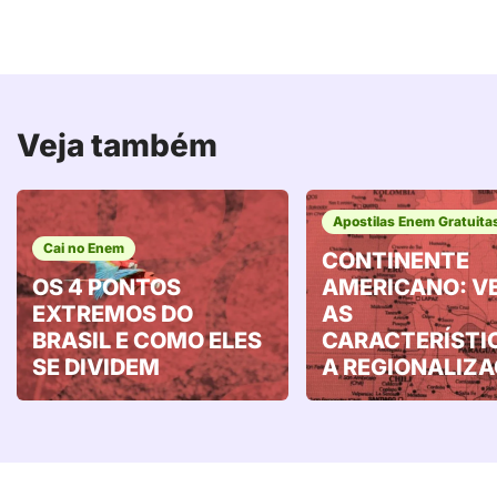
Veja também
Apostilas Enem Gratuita
Cai no Enem
CONTINENTE
OS 4 PONTOS
AMERICANO: V
EXTREMOS DO
AS
BRASIL E COMO ELES
CARACTERÍSTI
SE DIVIDEM
A REGIONALIZ