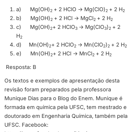
a) Mg(OH)
+ 2 HClO → Mg(ClO)
+ 2 H
2
2
2
b) Mg(OH)
+ 2 HCl → MgCl
+ 2 H
2
2
2
c) Mg(OH)
+ 2 HClO
→ Mg(ClO
)
+ 2
2
3
3
2
H
2
d) Mn(OH)
+ 2 HClO
→ Mn(ClO
)
+ 2 H
2
2
2
2
2
e) Mn(OH)
+ 2 HCl → MnCl
+ 2 H
2
2
2
Resposta: B
Os textos e exemplos de apresentação desta
revisão foram preparados pela professora
Munique Dias para o Blog do Enem. Munique é
formada em química pela UFSC, tem mestrado e
doutorado em Engenharia Química, também pela
UFSC. Facebook: