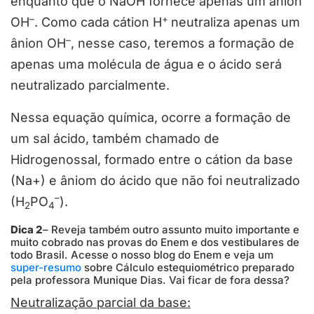
enquanto que o NaOH fornece apenas um ânion
–
+
OH
. Como cada cátion H
neutraliza apenas um
–
ânion OH
, nesse caso, teremos a formação de
apenas uma molécula de água e o ácido será
neutralizado parcialmente.
Nessa equação química, ocorre a formação de
um sal ácido, também chamado de
Hidrogenossal, formado entre o cátion da base
(Na+) e âniom do ácido que não foi neutralizado
–
(H
PO
).
2
4
Dica 2
– Reveja também outro assunto muito importante e
muito cobrado nas provas do Enem e dos vestibulares de
todo Brasil. Acesse o nosso blog do Enem e veja um
super-resumo
sobre Cálculo estequiométrico preparado
pela professora Munique Dias. Vai ficar de fora dessa?
Neutralização parcial da base: