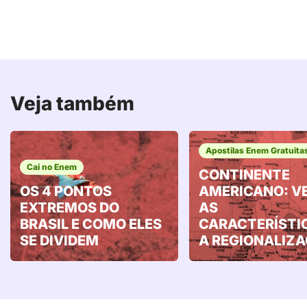
Veja também
Apostilas Enem Gratuita
Cai no Enem
CONTINENTE
OS 4 PONTOS
AMERICANO: V
EXTREMOS DO
AS
BRASIL E COMO ELES
CARACTERÍSTI
SE DIVIDEM
A REGIONALIZ