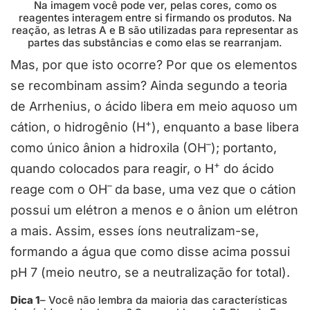
Na imagem você pode ver, pelas cores, como os
reagentes interagem entre si firmando os produtos. Na
reação, as letras A e B são utilizadas para representar as
partes das substâncias e como elas se rearranjam.
Mas, por que isto ocorre? Por que os elementos
se recombinam assim? Ainda segundo a teoria
de Arrhenius, o ácido libera em meio aquoso um
+
cátion, o hidrogênio (H
), enquanto a base libera
–
como único ânion a hidroxila (OH
); portanto,
+
quando colocados para reagir, o H
do ácido
–
reage com o OH
da base, uma vez que o cátion
possui um elétron a menos e o ânion um elétron
a mais. Assim, esses íons neutralizam-se,
formando a água que como disse acima possui
pH 7 (meio neutro, se a neutralização for total).
Dica 1
– Você não lembra da maioria das características