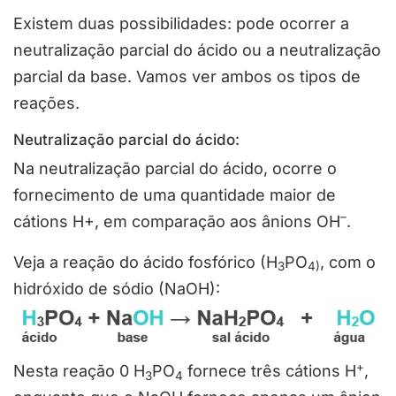
Existem duas possibilidades: pode ocorrer a
neutralização parcial do ácido ou a neutralização
parcial da base. Vamos ver ambos os tipos de
reações.
Neutralização parcial do ácido:
Na neutralização parcial do ácido, ocorre o
fornecimento de uma quantidade maior de
–
cátions H+, em comparação aos ânions OH
.
Veja a reação do ácido fosfórico (H
PO
, com o
3
4)
hidróxido de sódio (NaOH):
+
Nesta reação 0 H
PO
fornece três cátions H
,
3
4