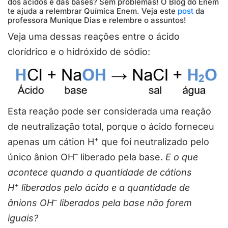
dos ácidos e das bases? Sem problemas! O Blog do Enem
te ajuda a relembrar Química Enem. Veja este
post
da
professora Munique Dias e relembre o assuntos!
Veja uma dessas reações entre o ácido
clorídrico e o hidróxido de sódio:
Esta reação pode ser considerada uma reação
de neutralização total, porque o ácido forneceu
+
apenas um cátion H
que foi neutralizado pelo
–
único ânion OH
liberado pela base.
E o que
acontece quando
a quantidade de cátions
+
H
liberados pelo ácido e a quantidade de
–
ânions OH
liberados pela base não forem
iguais?