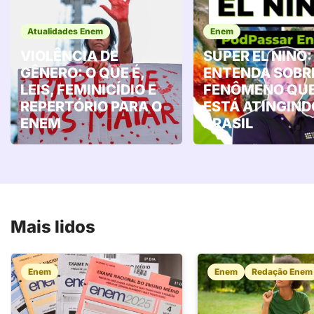
Atualidades Enem
Enem
VIOLÊNCIA DE
SUPER EL NINO:
GÊNERO: O QUE É,
ENTENDA SOBR
LEIS, FEMINICÍDIO E
FENÔMENO QU
REPERTÓRIO PARA O
ESTÁ ATINGIND
ENEM
BRASIL
Mais lidos
Enem
Enem
Redação Enem