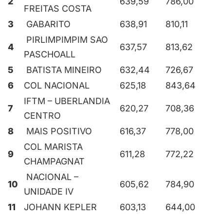
2
639,59
786,00
FREITAS COSTA
3
GABARITO
638,91
810,11
PIRLIMPIMPIM SAO
4
637,57
813,62
PASCHOALL
5
BATISTA MINEIRO
632,44
726,67
6
COL NACIONAL
625,18
843,64
IFTM – UBERLANDIA
7
620,27
708,36
CENTRO
8
MAIS POSITIVO
616,37
778,00
COL MARISTA
9
611,28
772,22
CHAMPAGNAT
NACIONAL –
10
605,62
784,90
UNIDADE IV
11
JOHANN KEPLER
603,13
644,00