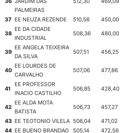
36
JARDIM DAS
512,30
469,09
PALMEIRAS
37
EE NEUZA REZENDE
510,56
450,00
EE DA CIDADE
38
508,36
480,00
INDUSTRIAL
EE ANGELA TEIXEIRA
39
507,51
456,25
DA SILVA
EE LOURDES DE
40
507,06
477,86
CARVALHO
EE PROFESSOR
41
506,85
428,40
INACIO CASTILHO
EE ALDA MOTA
42
506,73
457,27
BATISTA
43
EE TEOTONIO VILELA
506,04
471,02
44
EE BUENO BRANDAO
505,14
472,56