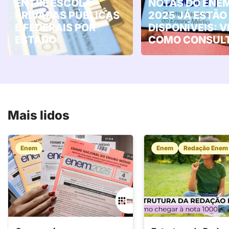
ENTRE ESCOLA
NOTAS DO ENE
PRIVADAS PÚBLICAS
2025 JÁ ESTÃO
E FEDERAIS POR
DISPONÍVEIS: 
ESTADO
COMO CONSULT
Mais lidos
Enem
Enem
Redação Enem