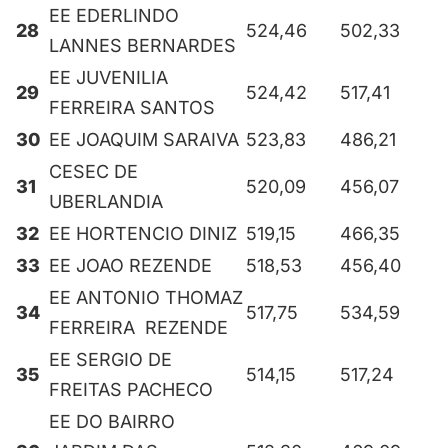
EE EDERLINDO
28
524,46
502,33
LANNES BERNARDES
EE JUVENILIA
29
524,42
517,41
FERREIRA SANTOS
30
EE JOAQUIM SARAIVA
523,83
486,21
CESEC DE
31
520,09
456,07
UBERLANDIA
32
EE HORTENCIO DINIZ
519,15
466,35
33
EE JOAO REZENDE
518,53
456,40
EE ANTONIO THOMAZ
34
517,75
534,59
FERREIRA REZENDE
EE SERGIO DE
35
514,15
517,24
FREITAS PACHECO
EE DO BAIRRO