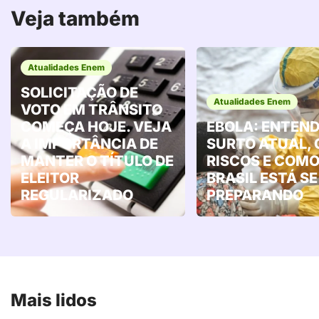
Veja também
Atualidades Enem
SOLICITAÇÃO DE
Atualidades Enem
VOTO EM TRÂNSITO
COMEÇA HOJE. VEJA
EBOLA: ENTEND
A IMPORTÂNCIA DE
SURTO ATUAL, 
MANTER O TÍTULO DE
RISCOS E COMO
ELEITOR
BRASIL ESTÁ SE
REGULARIZADO
PREPARANDO
Mais lidos