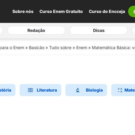
Sobre nós
Curso Enem Gratuito
Curso do Encceja
Redação
Dicas
 para o Enem
»
Basicão
»
Tudo sobre
»
Enem
»
Matemática Básica: v
stória
Literatura
Biologia
Mate