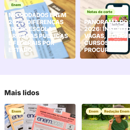
Enem
Notas de corte
MICRODADOS ENEM
2025: DIFERENÇAS
PANORAMA DO 
ENTRE ESCOLA
2026: INSCRITO
PRIVADAS PÚBLICAS
VAGAS, COTAS 
E FEDERAIS POR
CURSOS MAIS
ESTADO
PROCURADOS
Mais lidos
Enem
Enem
Redação Enem