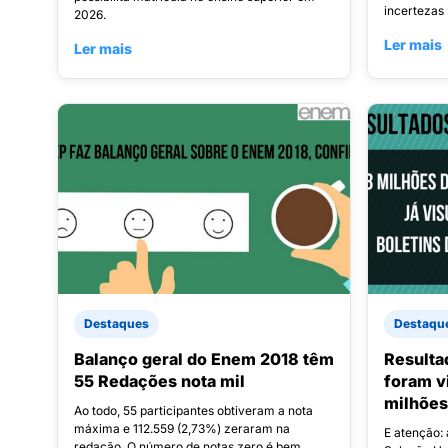
incertezas 
2026.
Ler mais
Ler mais
Destaques
Destaqu
Balanço geral do Enem 2018 têm
Resulta
55 Redações nota mil
foram v
milhões
Ao todo, 55 participantes obtiveram a nota
máxima e 112.559 (2,73%) zeraram na
E atenção: 
redação. O número de notas zero é bem