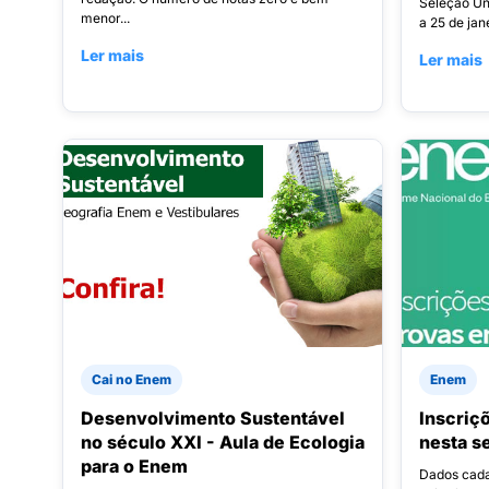
Seleção Un
menor...
a 25 de jane
Ler mais
Ler mais
Cai no Enem
Enem
Desenvolvimento Sustentável
Inscriç
no século XXI - Aula de Ecologia
nesta s
para o Enem
Dados cada