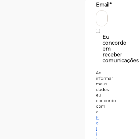
Email*
Eu
concordo
em
receber
comunicações
Ao
informar
meus
dados,
eu
concordo
com
a
P
o
l
í