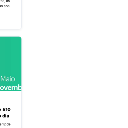
os, os
so aos
e 510
 dia
e 12 de