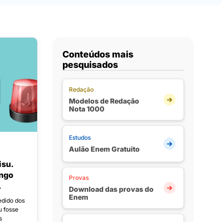
Conteúdos mais
pesquisados
Redação
Modelos de Redação
Nota 1000
Estudos
Aulão Enem Gratuito
isu.
ingo
Provas
.
Download das provas do
Enem
edido dos
u fosse
s