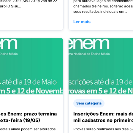
ificada 2019 (Sisu 2019) vão de 22
para autoavaliação de conheciment
iro! O Sisu...
chamados treineiros, só terão aces
seus resultados individuais em...
Ler mais
Sem categoria
ões Enem: prazo termina
Inscrições Enem: mais d
exta-feira (19/05)
mil cadastros no primeiro
strais ainda podem ser alterados
Provas serão realizadas nos dias 5 