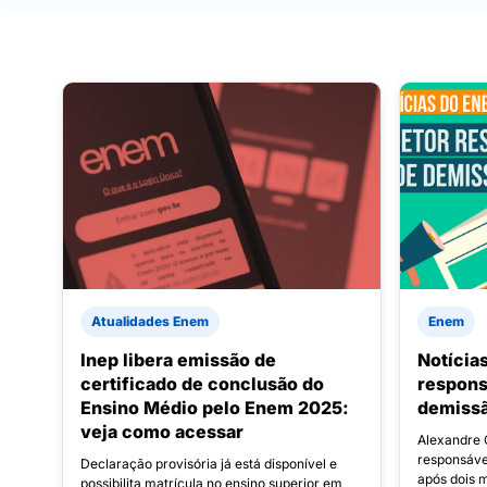
Atualidades Enem
Enem
Inep libera emissão de
Notícia
certificado de conclusão do
respons
Ensino Médio pelo Enem 2025:
demissã
veja como acessar
Alexandre 
responsáve
Declaração provisória já está disponível e
após dois 
possibilita matrícula no ensino superior em