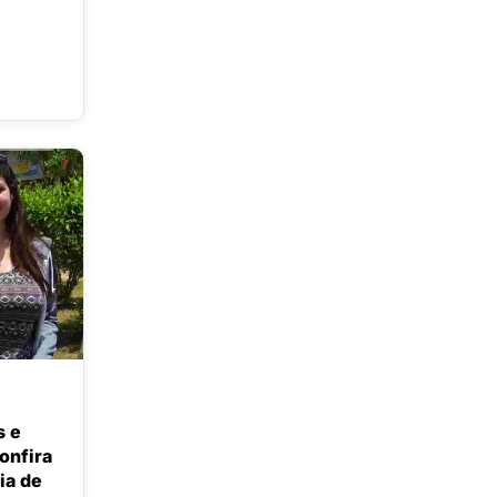
s e
onfira
ia de