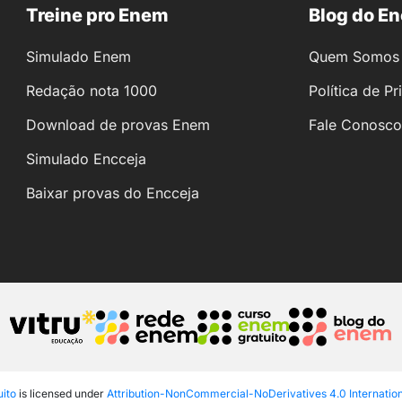
Treine pro Enem
Blog do E
Simulado Enem
Quem Somos
Redação nota 1000
Política de P
Download de provas Enem
Fale Conosco
Simulado Encceja
Baixar provas do Encceja
ito
is licensed under
Attribution-NonCommercial-NoDerivatives 4.0 Internatio