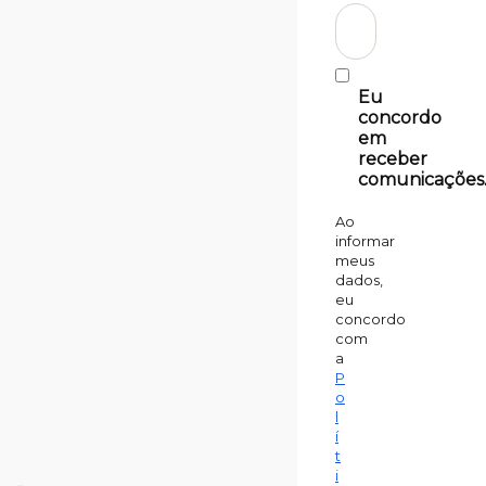
Eu
concordo
em
receber
comunicações
Ao
informar
meus
dados,
eu
concordo
com
a
P
o
l
í
t
,
i