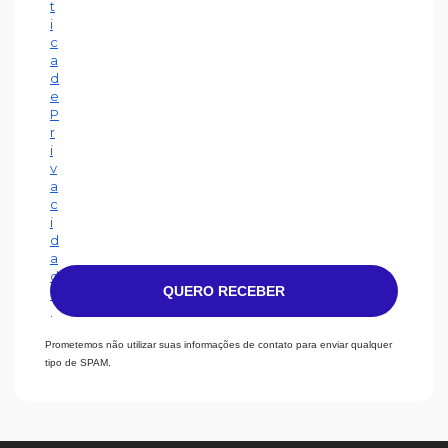
t
i
c
a
d
e
P
r
i
v
a
c
i
d
a
d
QUERO RECEBER
e
.
Prometemos não utilizar suas informações de contato para enviar qualquer
tipo de SPAM.