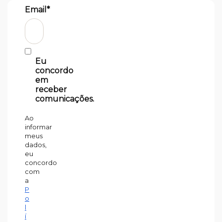
Email*
Eu
concordo
em
receber
comunicações.
Ao
informar
meus
dados,
eu
concordo
com
a
P
o
l
í