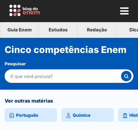
Guia Enem
Estudos
Redação
Dic
Cinco competências Enem
Pesquisar
Ver outras matérias
Português
Química
Hist