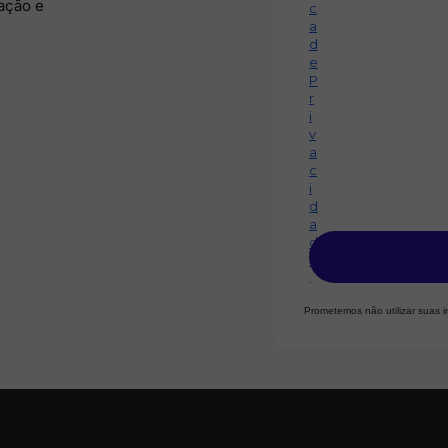
ação e
c
a
d
e
P
r
i
v
a
c
i
d
a
d
e
.
Prometemos não utilizar suas 