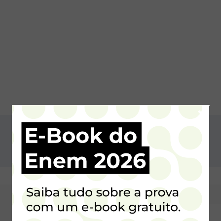
×
Email*