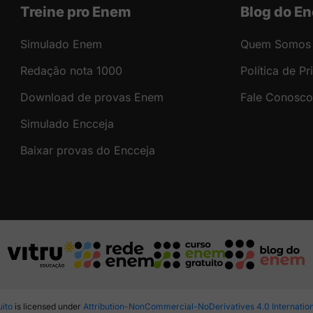
Treine pro Enem
Blog do E
Simulado Enem
Quem Somos
Redação nota 1000
Política de P
Download de provas Enem
Fale Conosco
Simulado Encceja
Baixar provas do Encceja
ito
is licensed under
Attribution-NonCommercial-NoDerivatives 4.0 Internatio