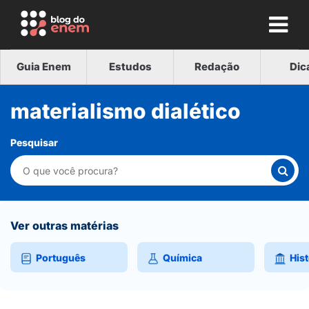
Guia Enem
Estudos
Redação
Dic
materialismo dialético
Pesquisar
Ver outras matérias
Português
Química
Hist