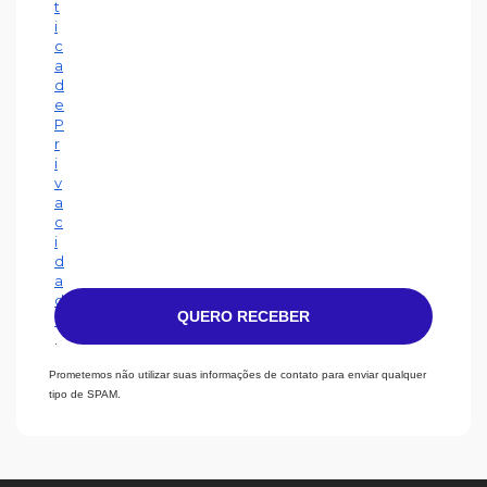
t
i
c
a
d
e
P
r
i
v
a
c
i
d
a
d
QUERO RECEBER
e
.
Prometemos não utilizar suas informações de contato para enviar qualquer
tipo de SPAM.