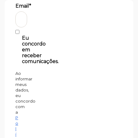
Email*
Eu
concordo
em
receber
comunicações.
Ao
informar
meus
dados,
eu
concordo
com
a
P
o
l
í