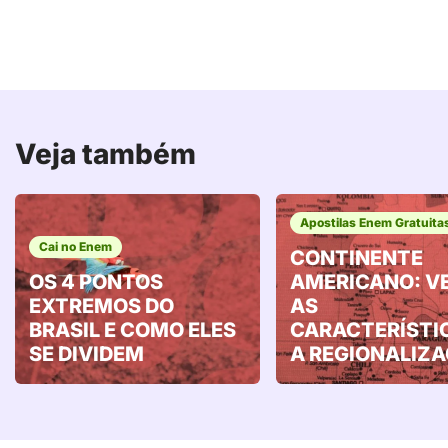
Veja também
Apostilas Enem Gratuita
Cai no Enem
CONTINENTE
OS 4 PONTOS
AMERICANO: V
EXTREMOS DO
AS
BRASIL E COMO ELES
CARACTERÍSTI
SE DIVIDEM
A REGIONALIZ