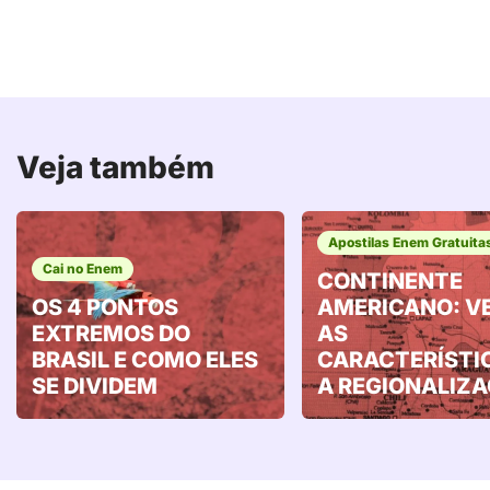
Veja também
Apostilas Enem Gratuita
Cai no Enem
CONTINENTE
OS 4 PONTOS
AMERICANO: V
EXTREMOS DO
AS
BRASIL E COMO ELES
CARACTERÍSTI
SE DIVIDEM
A REGIONALIZ