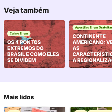
Veja também
Apostilas Enem Gratuita
Cai no Enem
CONTINENTE
OS 4 PONTOS
AMERICANO: V
EXTREMOS DO
AS
BRASIL E COMO ELES
CARACTERÍSTI
SE DIVIDEM
A REGIONALIZ
Mais lidos