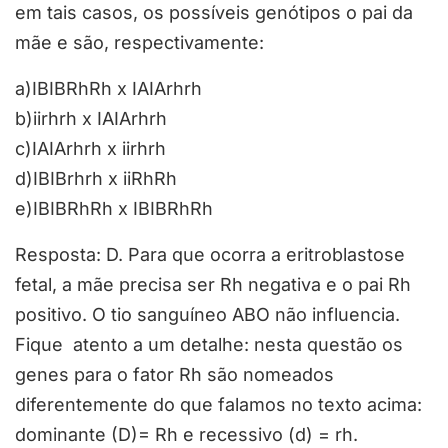
em tais casos, os possíveis genótipos o pai da
mãe e são, respectivamente:
a)IBIBRhRh x IAIArhrh
b)iirhrh x IAIArhrh
c)IAIArhrh x iirhrh
d)IBIBrhrh x iiRhRh
e)IBIBRhRh x IBIBRhRh
Resposta: D. Para que ocorra a eritroblastose
fetal, a mãe precisa ser Rh negativa e o pai Rh
positivo. O tio sanguíneo ABO não influencia.
Fique atento a um detalhe: nesta questão os
genes para o fator Rh são nomeados
diferentemente do que falamos no texto acima:
dominante (D)= Rh e recessivo (d) = rh.