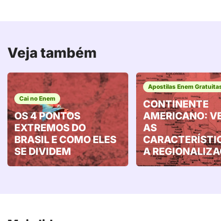
Veja também
Apostilas Enem Gratuita
Cai no Enem
CONTINENTE
OS 4 PONTOS
AMERICANO: V
EXTREMOS DO
AS
BRASIL E COMO ELES
CARACTERÍSTI
SE DIVIDEM
A REGIONALIZ