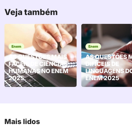
Veja também
Enem
Enem
AS QUESTÕES MAIS
AS QUESTÕES 
FÁCEIS DE CIÊNCIAS
DIFÍCEIS DE
HUMANAS NO ENEM
LINGUAGENS D
2025
ENEM 2025
Mais lidos