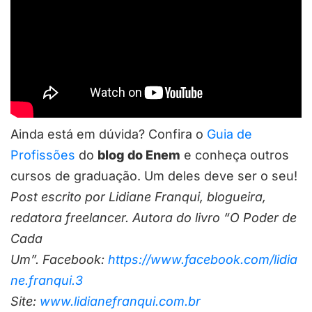
Ainda está em dúvida? Confira o
Guia de
Profissões
do
blog do Enem
e conheça outros
cursos de graduação. Um deles deve ser o seu!
Post escrito por Lidiane Franqui, blogueira,
redatora freelancer. Autora do livro “O Poder de
Cada
Um”.
Facebook:
https://www.facebook.com/lidia
ne.franqui.3
Site:
www.lidianefranqui.com.br