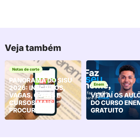
Veja também
Notas de corte
PANORAMA DO SISU
Enem
2026: INSCRITOS,
VAGAS, COTAS E
VEM AÍ OS AUL
CURSOS MAIS
DO CURSO ENE
PROCURADOS
GRATUITO