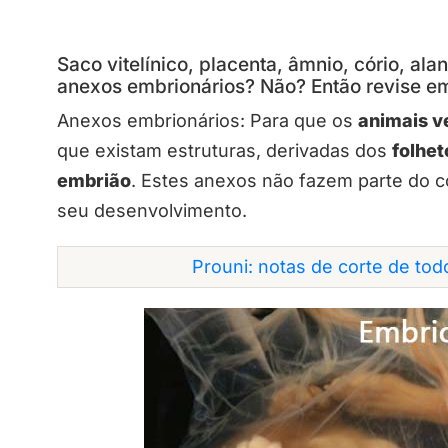
Saco vitelínico, placenta, âmnio, cório, al
anexos embrionários? Não? Então revise e
Anexos embrionários: Para que os
animais v
que existam estruturas, derivadas dos
folhet
embrião
. Estes anexos não fazem parte do c
seu desenvolvimento.
Prouni: notas de corte de to