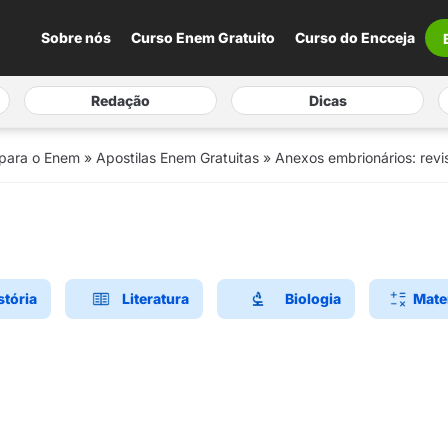
Sobre nós
Curso Enem Gratuito
Curso do Encceja
Redação
Dicas
 para o Enem
»
Apostilas Enem Gratuitas
»
Anexos embrionários: revi
stória
Literatura
Biologia
Mate