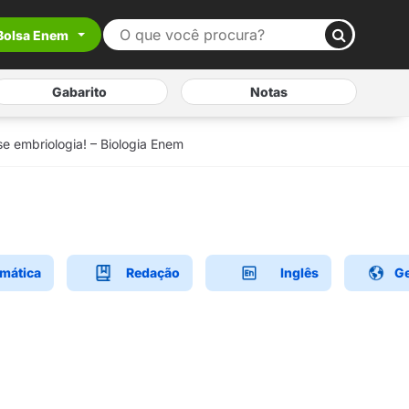
Bolsa Enem
Gabarito
Notas
se embriologia! – Biologia Enem
mática
Redação
Inglês
Ge