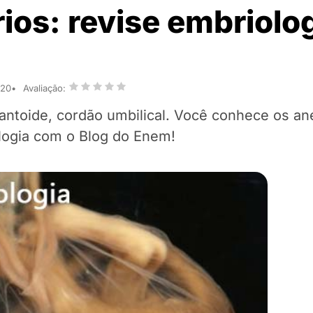
os: revise embriolog
020
Avaliação:
 alantoide, cordão umbilical. Você conhece os a
logia com o Blog do Enem!