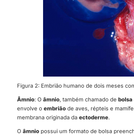
Figura 2: Embrião humano de dois meses com 
Âmnio
: O
âmnio
, também chamado de
bolsa
envolve o
embrião
de aves, répteis e mamífe
membrana originada da
ectoderme
.
O
âmnio
possui um formato de bolsa preench