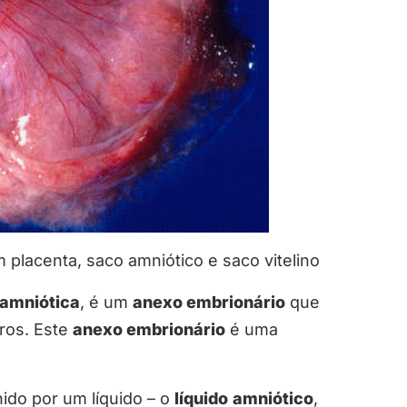
placenta, saco amniótico e saco vitelino
 amniótica
, é um
anexo embrionário
que
ros. Este
anexo embrionário
é uma
ido por um líquido – o
líquido
amniótico
,