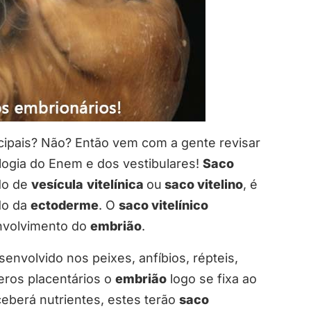
cipais? Não? Então vem com a gente revisar
logia do Enem e dos vestibulares!
Saco
do de
vesícula
vitelínica
ou
saco vitelino
, é
do da
ectoderme
. O
saco vitelínico
envolvimento do
embrião
.
nvolvido nos peixes, anfíbios, répteis,
ros placentários o
embrião
logo se fixa ao
eberá nutrientes, estes terão
saco