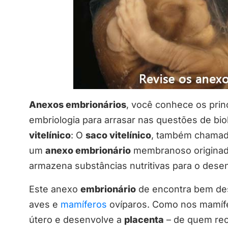
Anexos embrionários
, você conhece os prin
embriologia para arrasar nas questões de bio
vitelínico
: O
saco vitelínico
, também chama
um
anexo embrionário
membranoso origina
armazena substâncias nutritivas para o des
Este anexo
embrionário
de encontra bem dese
aves e
mamíferos
ovíparos. Como nos mamífe
útero e desenvolve a
placenta
– de quem rec