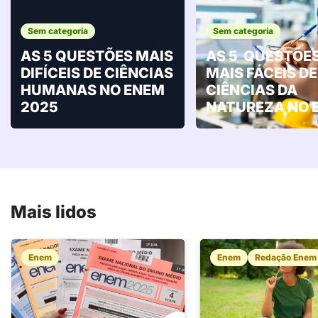
Sem categoria
Sem categoria
AS 5 QUESTÕES MAIS
AS 5 QUESTÕE
DIFÍCEIS DE CIÊNCIAS
MAIS FÁCEIS DE
HUMANAS NO ENEM
CIÊNCIAS DA
2025
NATUREZA NO 
Mais lidos
Enem
Enem
Redação Enem