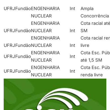
UFRJ
Fundão
ENGENHARIA
Int
Ampla
NUCLEAR
Concorrência
ENGENHARIA
Cota racial até
UFRJ
Fundão
NUCLEAR
Int
SM
ENGENHARIA
Cota racial re
UFRJ
Fundão
NUCLEAR
Int
livre
ENGENHARIA
Cota Esc. Púb
UFRJ
Fundão
Int
NUCLEAR
até 1,5 SM
ENGENHARIA
Cota Esc. Púb
UFRJ
Fundão
Int
NUCLEAR
renda livre