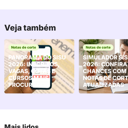
Veja também
Notas de corte
Notas de corte
PANORAMA DO SISU
SIMULADOR SI
2026: INSCRITOS,
2026: CONFIRA
VAGAS, COTAS E
CHANCES COM
CURSOS MAIS
NOTAS DE COR
PROCURADOS
ATUALIZADAS
Mais lidos