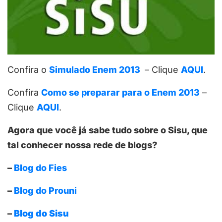
Confira o
Simulado Enem 2013
– Clique
AQUI
.
Confira
Como se preparar para o Enem 2013
–
Clique
AQUI
.
Agora que você já sabe tudo sobre o Sisu, que
tal conhecer nossa rede de blogs?
–
Blog do Fies
–
Blog do Prouni
–
Blog do Sisu