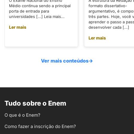
O Exame Nacional do Ensino
A estrutura da Redação
Médio continua sendo a principal
formato dissertativo-
porta de entrada para
argumentativo, é compo
universidades [...] Leia mais...
três partes. Hoje, você v
aprender o passo a pas
Ler mais
desenvolver cada [...]
Ler mais
Ver mais conteúdos
→
Tudo sobre o Enem
O que é o Enem?
Como fazer a inscrição do Enem?