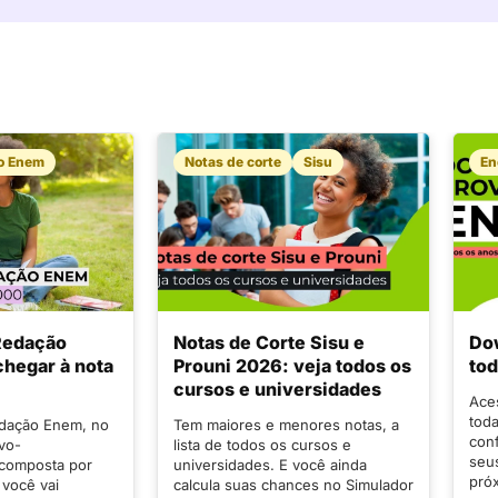
o Enem
Notas de corte
Sisu
E
 Redação
Notas de Corte Sisu e
Do
hegar à nota
Prouni 2026: veja todos os
tod
cursos e universidades
Ace
tod
edação Enem, no
Tem maiores e menores notas, a
conf
ivo-
lista de todos os cursos e
seu
 composta por
universidades. E você ainda
próx
 você vai
calcula suas chances no Simulador