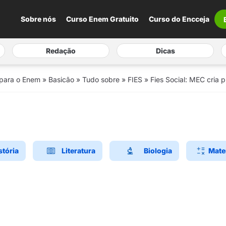
Sobre nós
Curso Enem Gratuito
Curso do Encceja
Redação
Dicas
 para o Enem
»
Basicão
»
Tudo sobre
»
FIES
»
Fies Social: MEC cria 
stória
Literatura
Biologia
Mate