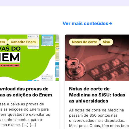
Ver mais conteúdos
→
nem
Gabarito Enem
Notas de corte
Sisu
wnload das provas de
Notas de corte de
as as edições do Enem
Medicina no SiSU: todas
as universidades
sse e baixe as provas de
as as edições do Enem para
As notas de corte de Medicina
erir questões e exercitar os
passam de 850 pontos nas
s conhecimentos para o
universidades mais disputadas.
imo exame. [...] [...]
Mas, pelas Cotas, têm notas bem