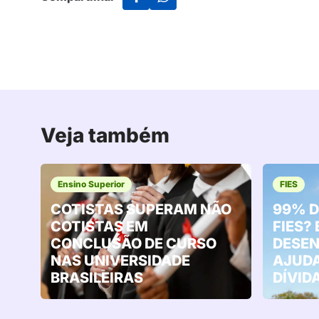
Veja também
Ensino Superior
FIES
COTISTAS SUPERAM NÃO
99% D
COTISTAS EM
FIES?
CONCLUSÃO DE CURSO
DESEN
NAS UNIVERSIDADE
AJUDA
BRASILEIRAS
DÍVID