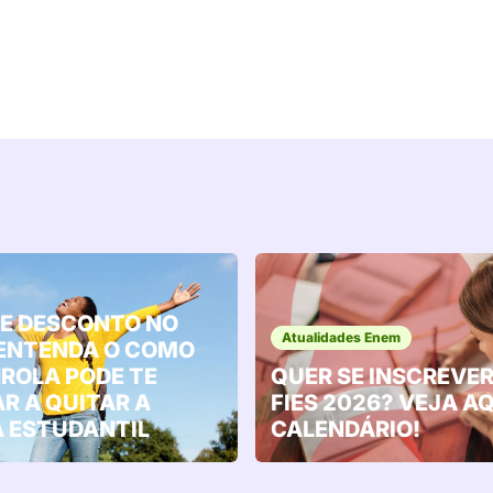
E DESCONTO NO
Atualidades Enem
 ENTENDA O COMO
ROLA PODE TE
QUER SE INSCREVER
R A QUITAR A
FIES 2026? VEJA AQ
A ESTUDANTIL
CALENDÁRIO!