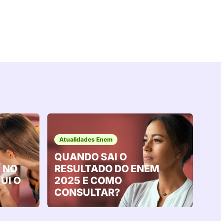
Atualidades Enem
QUANDO SAI O
 NO
RESULTADO DO ENEM
UI O
2025 E COMO
CONSULTAR?