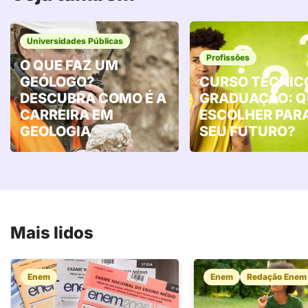
Universidades Públicas
Profissões
O QUE FAZ UM
GEÓLOGO?
CURSO TÉCNIC
DESCUBRA COMO É A
GRADUAÇÃO: Q
CARREIRA EM
ESCOLHER PAR
GEOLOGIA
SEU FUTURO?
Mais lidos
Enem
Enem
Redação Enem