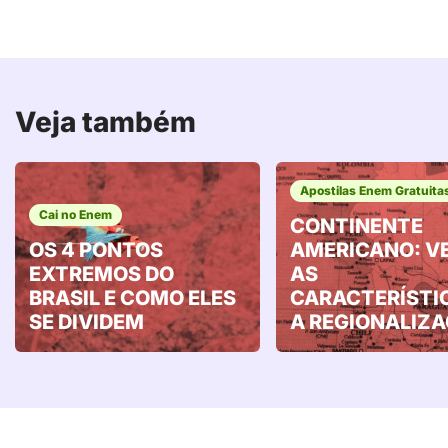
Veja também
Apostilas Enem Gratuita
Cai no Enem
CONTINENTE
OS 4 PONTOS
AMERICANO: V
EXTREMOS DO
AS
BRASIL E COMO ELES
CARACTERÍSTI
SE DIVIDEM
A REGIONALIZ