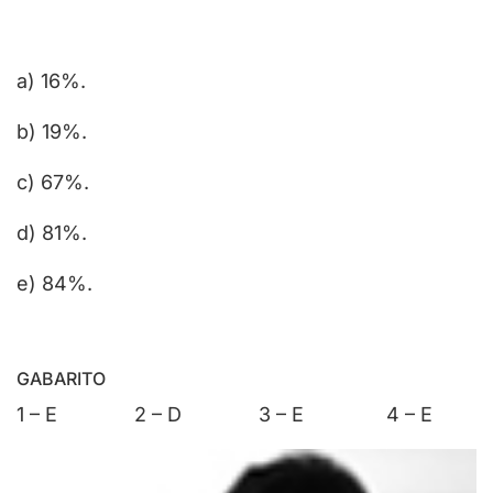
a) 16%.
b) 19%.
c) 67%.
d) 81%.
e) 84%.
GABARITO
1 – E 2 – D 3 – E 4 – E