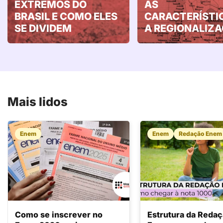
EXTREMOS DO
AS
BRASIL E COMO ELES
CARACTERÍSTI
SE DIVIDEM
A REGIONALIZ
Mais lidos
Enem
Enem
Redação Enem
Como se inscrever no
Estrutura da Reda