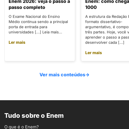
Enem 2026: veja o passo a
Enem: como chegar
passo completo
1000
O Exame Nacional do Ensino
A estrutura da Redação
Médio continua sendo a principal
formato dissertativo-
porta de entrada para
argumentativo, é compo
universidades [...] Leia mais...
três partes. Hoje, você v
aprender o passo a pas
Ler mais
desenvolver cada [...]
Ler mais
Ver mais conteúdos
→
Tudo sobre o Enem
O que é o Enem?