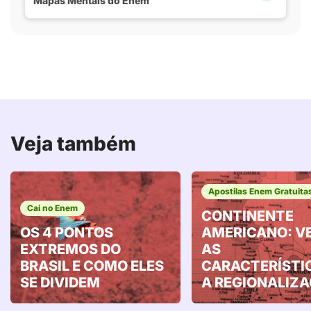
Mapas Mentais do Enem
Veja também
Apostilas Enem Gratuita
Cai no Enem
CONTINENTE
OS 4 PONTOS
AMERICANO: V
EXTREMOS DO
AS
BRASIL E COMO ELES
CARACTERÍSTI
SE DIVIDEM
A REGIONALIZ