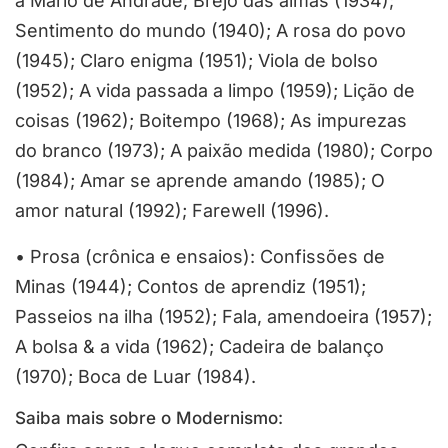
a Mario de Andrade;
Brejo das almas
(1934);
Sentimento do mundo
(1940);
A rosa do povo
(1945);
Claro enigma
(1951);
Viola de bolso
(1952);
A vida passada a limpo
(1959);
Lição de
coisas
(1962);
Boitempo
(1968);
As impurezas
do branco
(1973);
A paixão medida
(1980);
Corpo
(1984);
Amar se aprende amando
(1985);
O
amor natural
(1992);
Farewell
(1996).
•
Prosa (crônica e ensaios):
Confissões de
Minas
(1944);
Contos de aprendiz
(1951);
Passeios na ilha
(1952);
Fala, amendoeira
(1957);
A bolsa & a vida
(1962);
Cadeira de balanço
(1970);
Boca de Luar
(1984).
Saiba mais sobre o Modernismo: