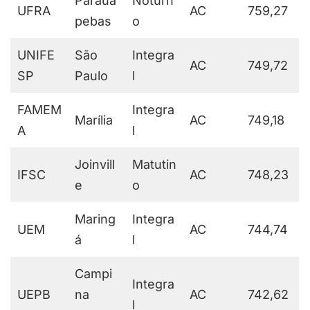
Paraua
Noturn
UFRA
AC
759,27
pebas
o
UNIFE
São
Integra
AC
749,72
SP
Paulo
l
FAMEM
Integra
Marília
AC
749,18
A
l
Joinvill
Matutin
IFSC
AC
748,23
e
o
Maring
Integra
UEM
AC
744,74
á
l
Campi
Integra
UEPB
na
AC
742,62
l