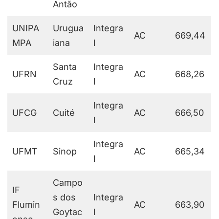
Antão
UNIPA
Urugua
Integra
AC
669,44
MPA
iana
l
Santa
Integra
UFRN
AC
668,26
Cruz
l
Integra
UFCG
Cuité
AC
666,50
l
Integra
UFMT
Sinop
AC
665,34
l
Campo
IF
s dos
Integra
Flumin
AC
663,90
Goytac
l