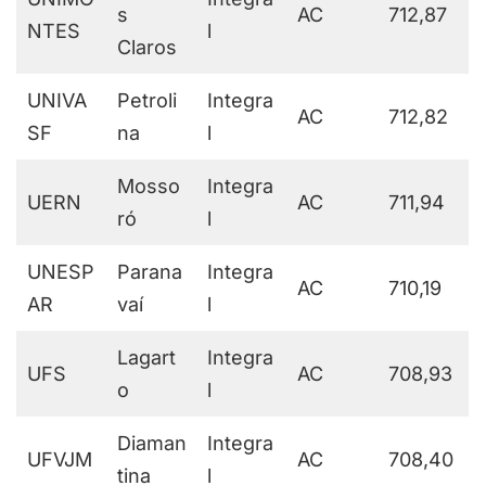
s
AC
712,87
NTES
l
Claros
UNIVA
Petroli
Integra
AC
712,82
SF
na
l
Mosso
Integra
UERN
AC
711,94
ró
l
UNESP
Parana
Integra
AC
710,19
AR
vaí
l
Lagart
Integra
UFS
AC
708,93
o
l
Diaman
Integra
UFVJM
AC
708,40
tina
l