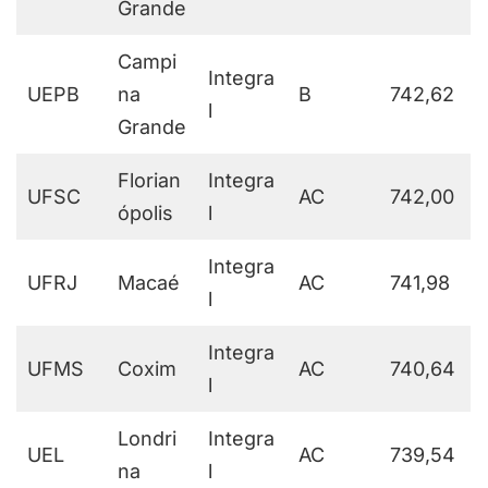
Grande
Campi
Integra
UEPB
na
B
742,62
l
Grande
Florian
Integra
UFSC
AC
742,00
ópolis
l
Integra
UFRJ
Macaé
AC
741,98
l
Integra
UFMS
Coxim
AC
740,64
l
Londri
Integra
UEL
AC
739,54
na
l