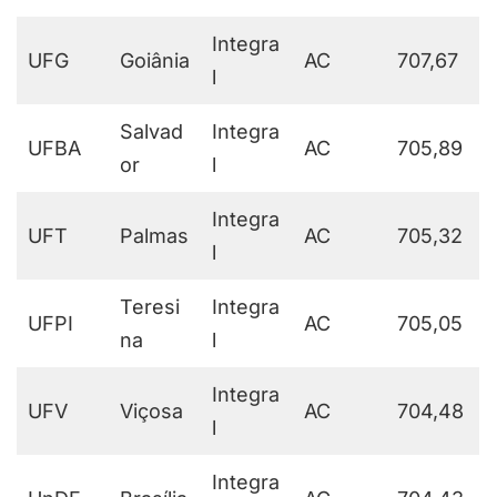
Integra
UFG
Goiânia
AC
707,67
l
Salvad
Integra
UFBA
AC
705,89
or
l
Integra
UFT
Palmas
AC
705,32
l
Teresi
Integra
UFPI
AC
705,05
na
l
Integra
UFV
Viçosa
AC
704,48
l
Integra