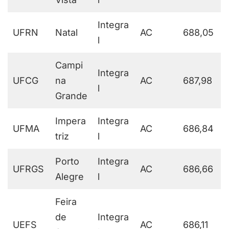
Integra
UFRN
Natal
AC
688,05
l
Campi
Integra
UFCG
na
AC
687,98
l
Grande
Impera
Integra
UFMA
AC
686,84
triz
l
Porto
Integra
UFRGS
AC
686,66
Alegre
l
Feira
de
Integra
UEFS
AC
686,11