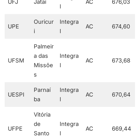
UFJ
Jataí
AC
676,03
l
Ouricur
Integra
UPE
AC
674,60
i
l
Palmeir
a das
Integra
UFSM
AC
673,68
Missõe
l
s
Parnaí
Integra
UESPI
AC
670,64
ba
l
Vitória
de
Integra
UFPE
AC
669,44
Santo
l