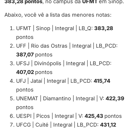
383,28 pontos
, no campus da
UFMT
em Sinop.
Abaixo, você vê a lista das menores notas:
UFMT | Sinop | Integral | LB_Q:
383,28
pontos
UFF | Rio das Ostras | Integral | LB_PCD:
387,07
pontos
UFSJ | Divinópolis | Integral | LB_PCD:
407,02
pontos
UFJ | Jataí | Integral | LB_PCD:
415,74
pontos
UNEMAT | Diamantino | Integral | V:
422,39
pontos
UESPI | Picos | Integral | V:
425,43
pontos
UFCG | Cuité | Integral | LB_PCD:
431,12