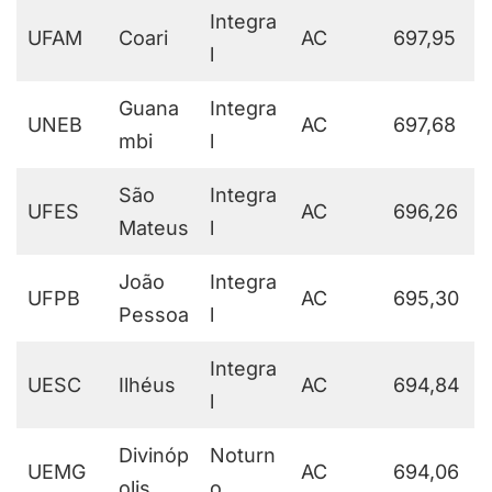
Integra
UFAM
Coari
AC
697,95
l
Guana
Integra
UNEB
AC
697,68
mbi
l
São
Integra
UFES
AC
696,26
Mateus
l
João
Integra
UFPB
AC
695,30
Pessoa
l
Integra
UESC
Ilhéus
AC
694,84
l
Divinóp
Noturn
UEMG
AC
694,06
olis
o