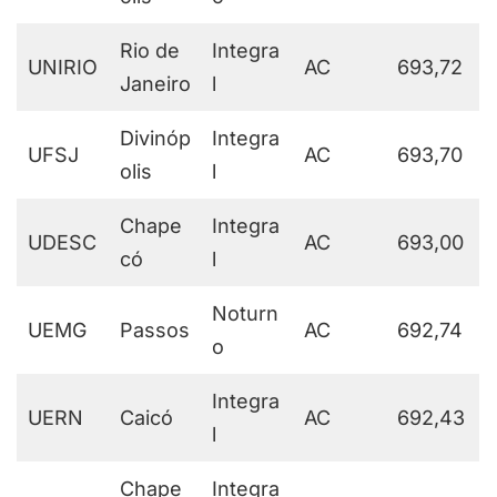
Rio de
Integra
UNIRIO
AC
693,72
Janeiro
l
Divinóp
Integra
UFSJ
AC
693,70
olis
l
Chape
Integra
UDESC
AC
693,00
có
l
Noturn
UEMG
Passos
AC
692,74
o
Integra
UERN
Caicó
AC
692,43
l
Chape
Integra