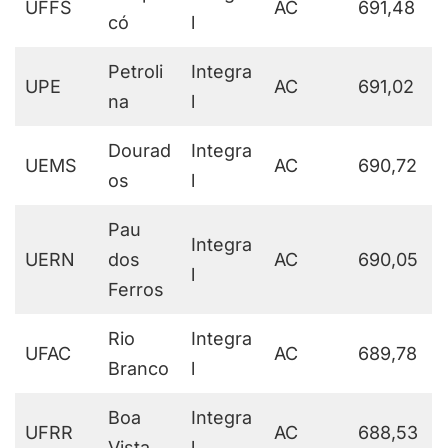
UFFS
AC
691,48
có
l
Petroli
Integra
UPE
AC
691,02
na
l
Dourad
Integra
UEMS
AC
690,72
os
l
Pau
Integra
UERN
dos
AC
690,05
l
Ferros
Rio
Integra
UFAC
AC
689,78
Branco
l
Boa
Integra
UFRR
AC
688,53
Vista
l