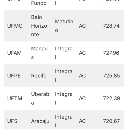
Fundo
l
Belo
Matutin
UFMG
Horizo
AC
728,74
o
nte
Manau
Integra
UFAM
AC
727,96
s
l
Integra
UFPE
Recife
AC
725,85
l
Uberab
Integra
UFTM
AC
722,39
a
l
Integra
UFS
Aracaju
AC
720,67
l