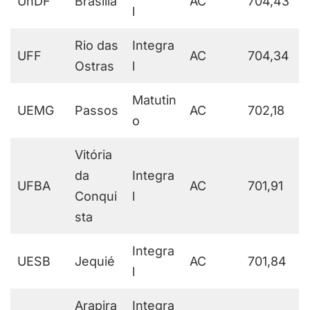
UnDF
Brasília
AC
704,43
l
Rio das
Integra
UFF
AC
704,34
Ostras
l
Matutin
UEMG
Passos
AC
702,18
o
Vitória
da
Integra
UFBA
AC
701,91
Conqui
l
sta
Integra
UESB
Jequié
AC
701,84
l
Arapira
Integra