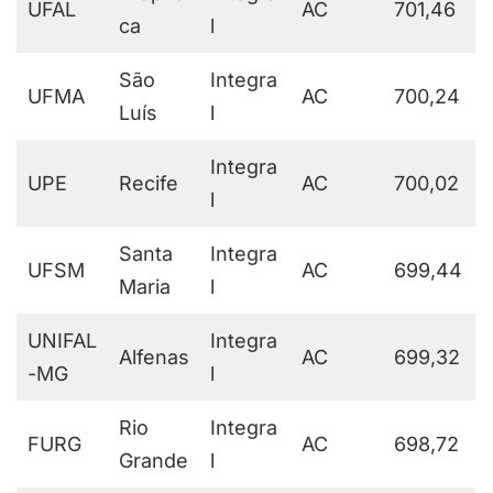
UFAL
AC
701,46
ca
l
São
Integra
UFMA
AC
700,24
Luís
l
Integra
UPE
Recife
AC
700,02
l
Santa
Integra
UFSM
AC
699,44
Maria
l
UNIFAL
Integra
Alfenas
AC
699,32
-MG
l
Rio
Integra
FURG
AC
698,72
Grande
l