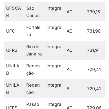
UFSCA
São
Integra
AC
739,16
R
Carlos
l
Fortale
Integra
UFC
AC
731,96
za
l
Rio de
Integra
UFRJ
AC
731,91
Janeiro
l
UNILA
Reden
Integra
AC
729,41
B
ção
l
UNILA
Reden
Integra
B
729,41
B
ção
l
Passo
Integra
UFFS
AC
729,06