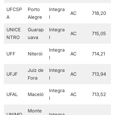
UFCSP
Porto
Integra
AC
718,20
A
Alegre
l
UNICE
Guarap
Integra
AC
715,05
NTRO
uava
l
Integra
UFF
Niterói
AC
714,21
l
Juiz de
Integra
UFJF
AC
713,94
Fora
l
Integra
UFAL
Maceió
AC
713,52
l
Monte
UNIMO
Integra