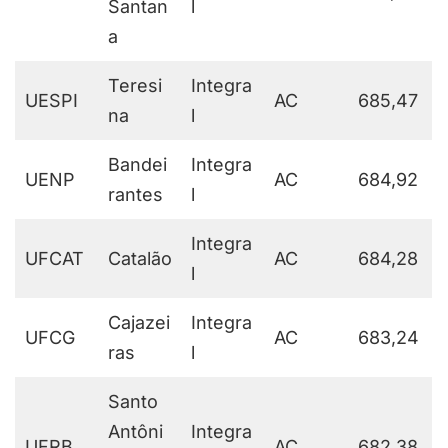
Santan
l
a
Teresi
Integra
UESPI
AC
685,47
na
l
Bandei
Integra
UENP
AC
684,92
rantes
l
Integra
UFCAT
Catalão
AC
684,28
l
Cajazei
Integra
UFCG
AC
683,24
ras
l
Santo
Antôni
Integra
UFRB
AC
682,38