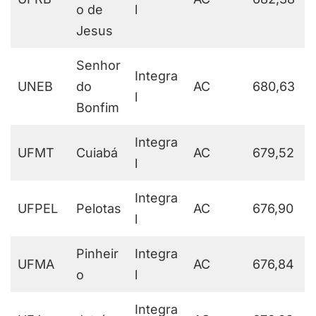
o de
l
Jesus
Senhor
Integra
UNEB
do
AC
680,63
l
Bonfim
Integra
UFMT
Cuiabá
AC
679,52
l
Integra
UFPEL
Pelotas
AC
676,90
l
Pinheir
Integra
UFMA
AC
676,84
o
l
Integra